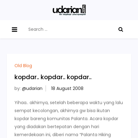
Skip
to
@udarian
ide – imajinasi – zona nyampah
content
Search
for:
Old Blog
kopdar.. kopdar.. kopdar..
by:
@udarian
Yihaa.. akhirnya, setelah beberapa waktu yang lalu
sempat kecolongan, akhirnya gw bisa ikutan
kopdar bareng komunitas Palanta. Acara kopdar
yang diadakan bertepatan dengan hari
kemerdekaan ini, diberi nama “Palanta Hiking