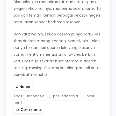
Dibandingkan menerima ratusan email
spam
viagra
setiap harinya, menerima selembar kartu
pos dari teman-teman berbagai pelosok negeri
tentu akan sangat berharga rasanya.
Dan katanya nih, setiap daerah punya kartu pos
khas daerah masing-masing. Menarik nih. Kalau
punya teman dari daerah lain yang biasanya
cuma mention-mentionan di twitter, berkirim
kartu pos bisa sekalian buat promosiin daerah
masing-masing. Sukur-sukur diangkat jadi duta
pariwisata hehehe.
Notes
Tags :
Indonesia
,
pos Indonesia
,
post
card
on
23 Comments
Kirim-