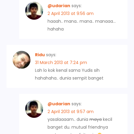
g
@udarian
says:
a
2 April 2013 at 9:56 am
haaah.. mana.. mana.. manaaa…
t
hahaha
i
o
Ridu
says:
31 March 2013 at 7:24 pm
n
Lah lo kok kenal sama Yudis sih
hahahaha.. dunia sempit banget
@udarian
says:
2 April 2013 at 9:57 am
yasalaaaam.. dunia
maya
kecil
banget du. mutual friendnya