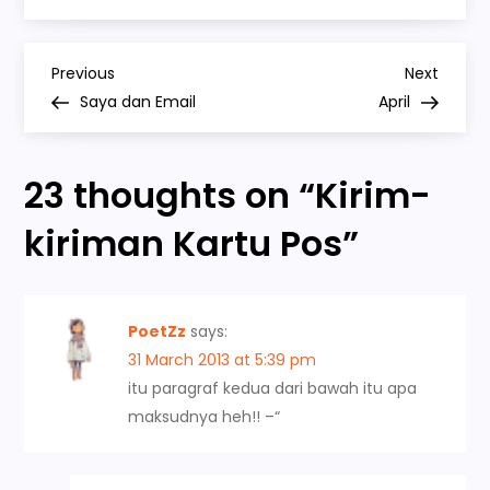
kiriman
Kartu
Pos
P
Previous
Next
Previous
Next
Post
Post
Saya dan Email
April
o
s
23 thoughts on “
Kirim-
t
kiriman Kartu Pos
”
n
a
PoetZz
says:
31 March 2013 at 5:39 pm
v
itu paragraf kedua dari bawah itu apa
maksudnya heh!! –“
i