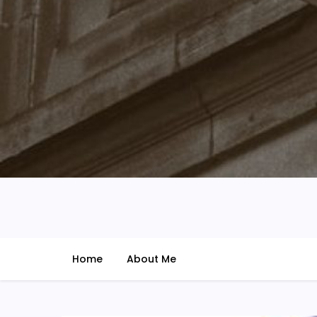
@udarian
ide – imajinasi – zona nyampah
Home
About Me