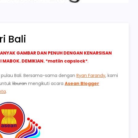
i Bali
 BANYAK GAMBAR DAN PENUH DENGAN KENARSISAN
 MABOK. DEMIKIAN. *matiin capslock*
.
i pulau Bali. Bersama-sama dengan
Ryan Farandy
, kami
 untuk
liburan
mengikuti acara
Asean Blogger
nta
.