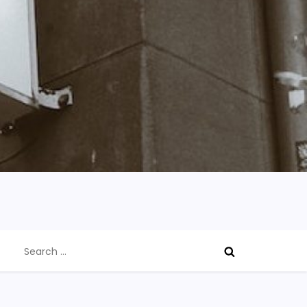
Search
for: