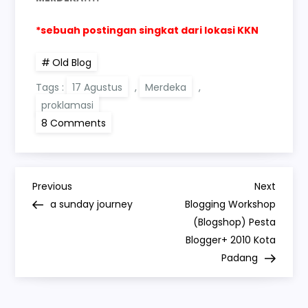
*sebuah postingan singkat dari lokasi KKN
Old Blog
Tags :
17 Agustus
,
Merdeka
,
proklamasi
on
8 Comments
65
Tahun.
MERDEKA!!!!
P
Previous
Next
Previous
Next
Post
Post
a sunday journey
Blogging Workshop
o
(Blogshop) Pesta
Blogger+ 2010 Kota
s
Padang
t