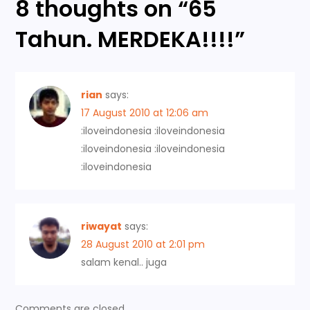
8 thoughts on “
65
n
Tahun. MERDEKA!!!!
”
a
v
rian
says:
i
17 August 2010 at 12:06 am
:iloveindonesia :iloveindonesia
g
:iloveindonesia :iloveindonesia
a
:iloveindonesia
t
riwayat
says:
i
28 August 2010 at 2:01 pm
salam kenal.. juga
o
n
Comments are closed.