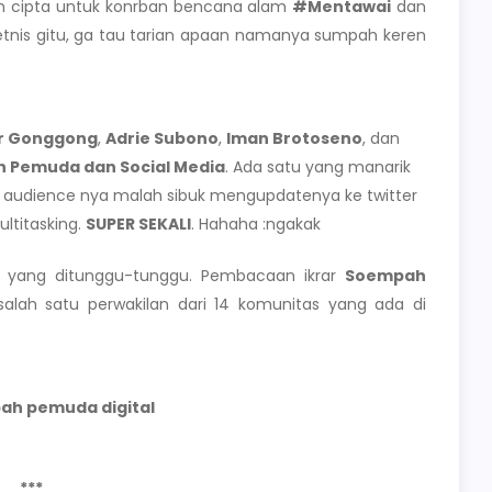
an cipta untuk konrban bencana alam
#Mentawai
dan
i etnis gitu, ga tau tarian apaan namanya sumpah keren
r Gonggong
,
Adrie Subono
,
Iman Brotoseno
, dan
 Pemuda dan Social Media
. Ada satu yang manarik
pan audience nya malah sibuk mengupdatenya ke twitter
ltitasking.
SUPER SEKALI
. Hahaha :ngakak
a yang ditunggu-tunggu. Pembacaan ikrar
Soempah
 salah satu perwakilan dari 14 komunitas yang ada di
pah pemuda digital
***