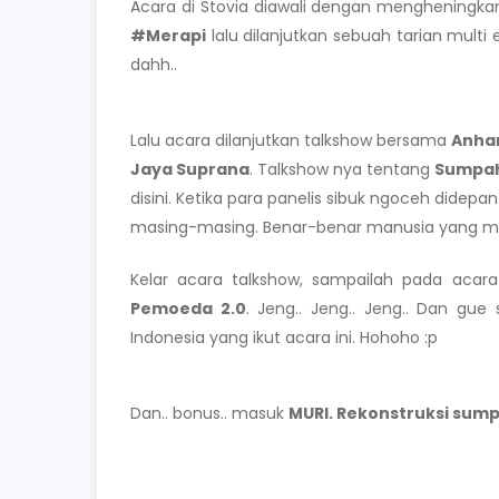
Acara di Stovia diawali dengan mengheningk
#Merapi
lalu dilanjutkan sebuah tarian mult
dahh..
Lalu acara dilanjutkan talkshow bersama
Anha
Jaya Suprana
. Talkshow nya tentang
Sumpah
disini. Ketika para panelis sibuk ngoceh dide
masing-masing. Benar-benar manusia yang mu
Kelar acara talkshow, sampailah pada acar
Pemoeda 2.0
. Jeng.. Jeng.. Jeng.. Dan gue
Indonesia yang ikut acara ini. Hohoho :p
Dan.. bonus.. masuk
MURI. Rekonstruksi sum