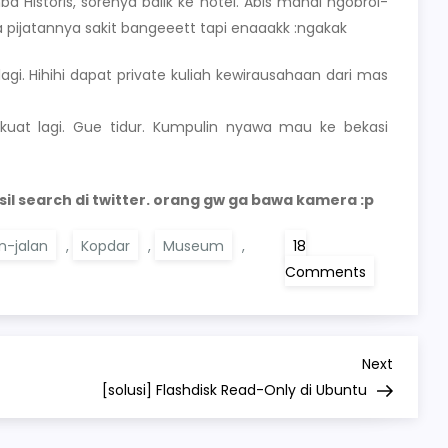
istoris, sorenya balik ke hotel. Abis mandi ngobrol-
 pijatannya sakit bangeeett tapi enaaakk :ngakak
lagi. Hihihi dapat private kuliah kewirausahaan dari mas
kuat lagi. Gue tidur. Kumpulin nyawa mau ke bekasi
sil search di twitter. orang gw ga bawa kamera :p
an-jalan
,
Kopdar
,
Museum
,
18
on
Comments
lost
in
jakarta
Next
Next
Post
[solusi] Flashdisk Read-Only di Ubuntu