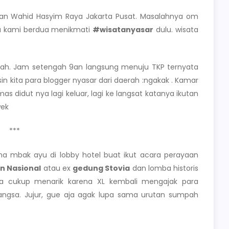
alan Wahid Hasyim Raya Jakarta Pusat. Masalahnya om
ya kami berdua menikmati
#wisatanyasar
dulu. wisata
rinah. Jam setengah 9an langsung menuju TKP ternyata
n kita para blogger nyasar dari daerah :ngakak . Kamar
mas didut nya lagi keluar, lagi ke langsat katanya ikutan
wek
***
ma mbak ayu di lobby hotel buat ikut acara perayaan
n Nasional
atau ex
gedung Stovia
dan lomba historis
ya cukup menarik karena XL kembali mengajak para
ngsa. Jujur, gue aja agak lupa sama urutan sumpah