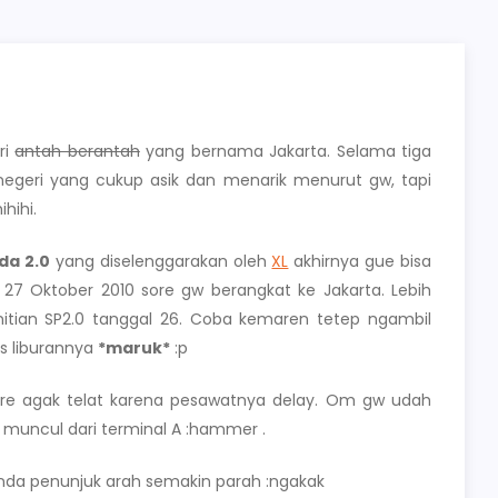
ri
antah berantah
yang bernama Jakarta. Selama tiga
 negeri yang cukup asik dan menarik menurut gw, tapi
hihi.
a 2.0
yang diselenggarakan oleh
XL
akhirnya gue bisa
 27 Oktober 2010 sore gw berangkat ke Jakarta. Lebih
nitian SP2.0 tanggal 26. Coba kemaren tetep ngambil
as liburannya
*maruk*
:p
ore agak telat karena pesawatnya delay. Om gw udah
 muncul dari terminal A :hammer .
 penunjuk arah semakin parah :ngakak