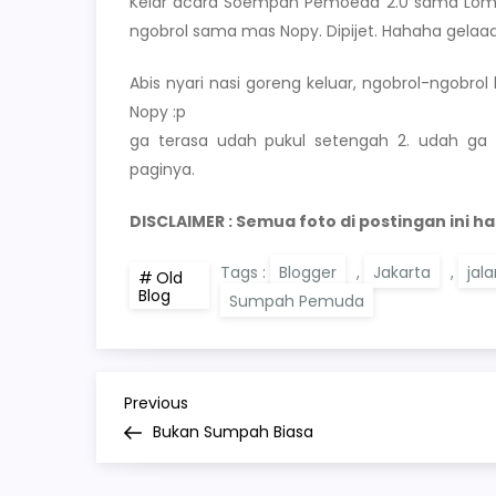
Kelar acara Soempah Pemoeda 2.0 sama Lomba H
ngobrol sama mas Nopy. Dipijet. Hahaha gelaaa
Abis nyari nasi goreng keluar, ngobrol-ngobrol 
Nopy :p
ga terasa udah pukul setengah 2. udah ga 
paginya.
DISCLAIMER : Semua foto di postingan ini ha
Tags :
Blogger
,
Jakarta
,
jal
Old
Blog
Sumpah Pemuda
P
Previous
Previous
Post
Bukan Sumpah Biasa
o