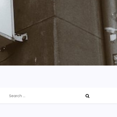
Search
for: