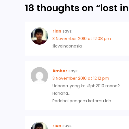
s
18 thoughts on “
lost i
t
n
rian
says:
3 November 2010 at 12:08 pm
a
:iloveindonesia
v
i
Ambar
says:
3 November 2010 at 12:12 pm
g
Udaaaa..yang ke #pb2010 mana?
Hahaha..
a
Padahal pengem ketemu loh..
t
i
rian
says: