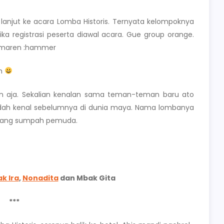
anjut ke acara Lomba Historis. Ternyata kelompoknya
ika registrasi peserta diawal acara. Gue group orange.
kemaren :hammer
ih
fun aja. Sekalian kenalan sama teman-teman baru ato
h kenal sebelumnya di dunia maya. Nama lombanya
entang sumpah pemuda.
k Ira
,
Nonadita
dan Mbak Gita
***