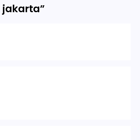
n jakarta
”