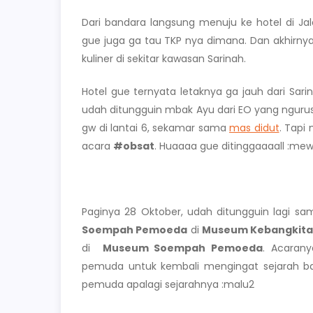
Dari bandara langsung menuju ke hotel di J
gue juga ga tau TKP nya dimana. Dan akhirn
kuliner di sekitar kawasan Sarinah.
Hotel gue ternyata letaknya ga jauh dari Sa
udah ditungguin mbak Ayu dari EO yang ngurusi
gw di lantai 6, sekamar sama
mas didut
. Tapi 
acara
#obsat
. Huaaaa gue ditinggaaaall :me
Paginya 28 Oktober, udah ditungguin lagi sa
Soempah Pemoeda
di
Museum Kebangkita
di
Museum Soempah Pemoeda
. Acaran
pemuda untuk kembali mengingat sejarah ba
pemuda apalagi sejarahnya :malu2