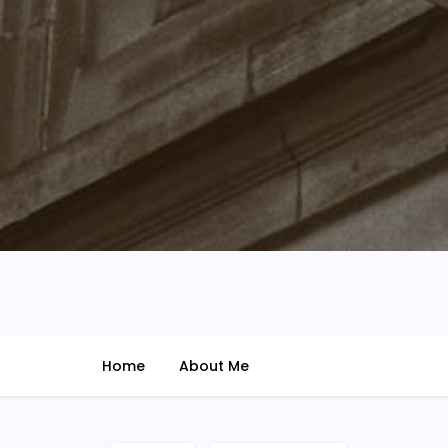
@udarian
ide – imajinasi – zona nyampah
Home
About Me