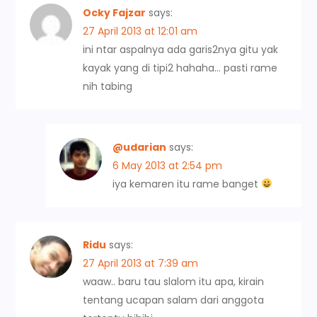
v
Ocky Fajzar
says:
27 April 2013 at 12:01 am
i
ini ntar aspalnya ada garis2nya gitu yak
kayak yang di tipi2 hahaha… pasti rame
g
nih tabing
a
t
@udarian
says:
6 May 2013 at 2:54 pm
i
iya kemaren itu rame banget
o
n
Ridu
says:
27 April 2013 at 7:39 am
waaw.. baru tau slalom itu apa, kirain
tentang ucapan salam dari anggota