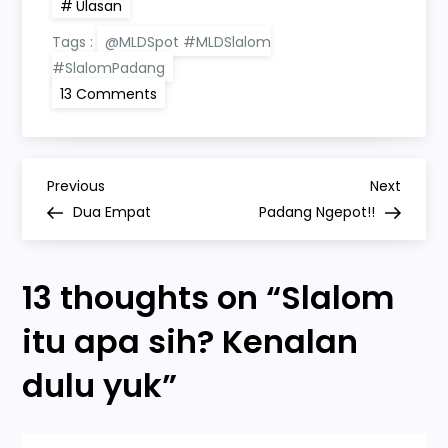
Ulasan
Tags :
@MLDSpot #MLDSlalom
#SlalomPadang
on
13 Comments
Slalom
itu
apa
sih?
Kenalan
P
dulu
Previous
Next
Previous
Next
yuk
Post
Post
Dua Empat
Padang Ngepot!!
o
s
13 thoughts on “
Slalom
t
itu apa sih? Kenalan
n
dulu yuk
”
a