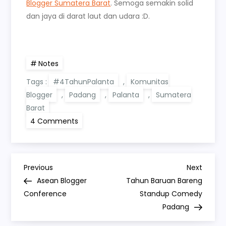
Blogger Sumatera Barat
. Semoga semakin solid
dan jaya di darat laut dan udara :D.
Notes
Tags :
#4TahunPalanta
,
Komunitas
Blogger
,
Padang
,
Palanta
,
Sumatera
Barat
on
4 Comments
Selamat
Ulang
Tahun
Palanta
P
Previous
Next
Previous
Next
Post
Post
Asean Blogger
Tahun Baruan Bareng
o
Conference
Standup Comedy
Padang
s