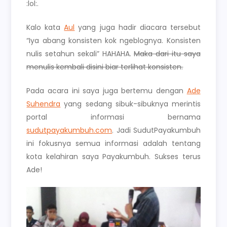
:lol:.
Kalo kata
Aul
yang juga hadir diacara tersebut
“Iya abang konsisten kok ngeblognya. Konsisten
nulis setahun sekali” HAHAHA.
Maka dari itu saya
menulis kembali disini biar terlihat konsisten.
Pada acara ini saya juga bertemu dengan
Ade
Suhendra
yang sedang sibuk-sibuknya merintis
portal informasi bernama
sudutpayakumbuh.com
. Jadi SudutPayakumbuh
ini fokusnya semua informasi adalah tentang
kota kelahiran saya Payakumbuh. Sukses terus
Ade!