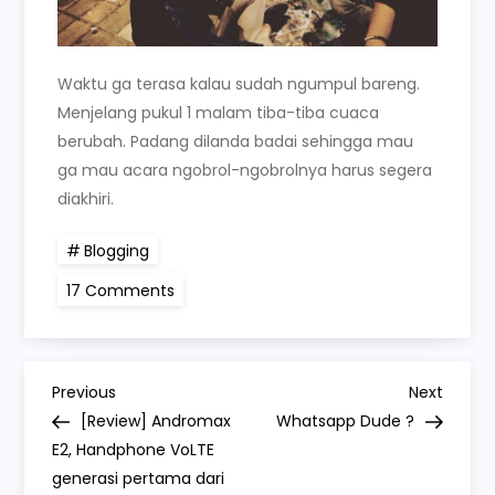
Waktu ga terasa kalau sudah ngumpul bareng.
Menjelang pukul 1 malam tiba-tiba cuaca
berubah. Padang dilanda badai sehingga mau
ga mau acara ngobrol-ngobrolnya harus segera
diakhiri.
Blogging
on
17 Comments
Konsistensi
P
Previous
Next
Previous
Next
Post
Post
[Review] Andromax
Whatsapp Dude ?
o
E2, Handphone VoLTE
generasi pertama dari