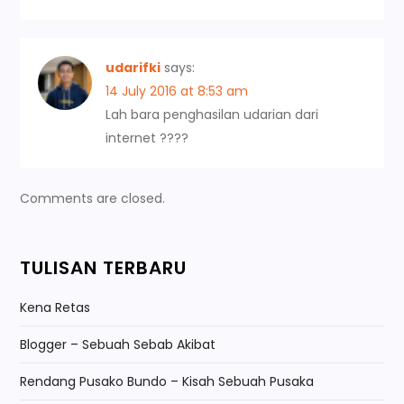
o
n
udarifki
says:
14 July 2016 at 8:53 am
Lah bara penghasilan udarian dari
internet ????
Comments are closed.
TULISAN TERBARU
Kena Retas
Blogger – Sebuah Sebab Akibat
Rendang Pusako Bundo – Kisah Sebuah Pusaka