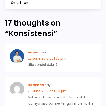
s
Smartfren
t
17 thoughts on
n
“
Konsistensi
”
a
v
emen
says:
i
23 June 2016 at 1:35 pm
titip sendal dulu :))
g
a
Hafizhah
says:
t
23 June 2016 at 1:48 pm
Asiknya jd cowok ya gitu. Ngobrol di
i
luarnya bisa sampe tengah malem. Hih.