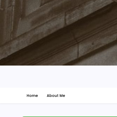
@udarian
ide – imajinasi – zona nyampah
Home
About Me