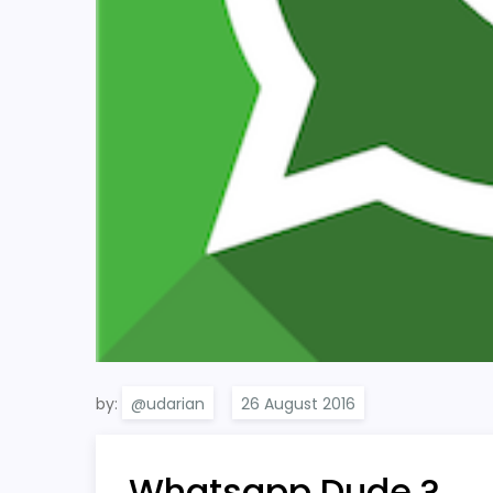
by:
@udarian
Whatsapp Dude ?