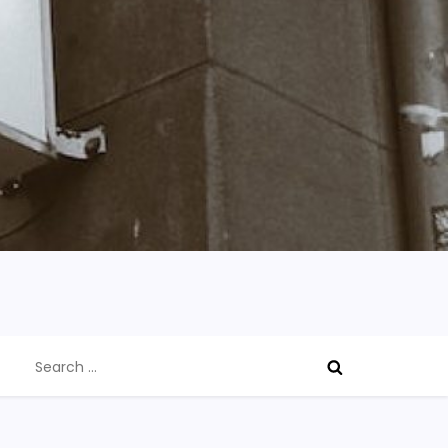
Search
for: