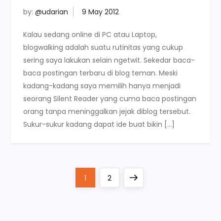
by:
@udarian
Kalau sedang online di PC atau Laptop,
blogwalking adalah suatu rutinitas yang cukup
sering saya lakukan selain ngetwit. Sekedar baca-
baca postingan terbaru di blog teman. Meski
kadang-kadang saya memilih hanya menjadi
seorang Silent Reader yang cuma baca postingan
orang tanpa meninggalkan jejak diblog tersebut.
Sukur-sukur kadang dapat ide buat bikin […]
P
Page
Page
Next
1
2
o
page